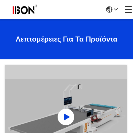
Λεπτομέρειες Για Τα Προϊόντα