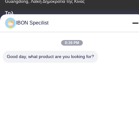
Guangdong, Λαϊκή Δημοκρατία της Κίνας
Τηλ.
86--13925852182
IBON Specilist
8:39 PM
Good day, what product are you looking for?
Πολιτική μυστικότητας
|
Sitemap
Καλή ποιότητα της Κίνας τέμνουσα μηχανή δέρματος
Προμηθευτής. Πνευματικά δικαιώματα © -2026 IBON Technology
Co., Ltd. . Διατηρούνται όλα τα πνευματικά δικαιώματα.