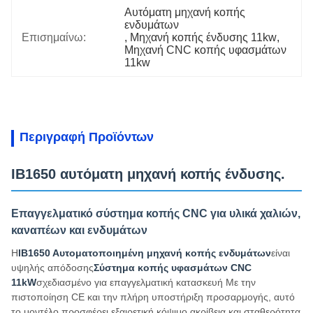
Αυτόματη μηχανή κοπής 
ενδυμάτων
Επισημαίνω:
, 
Μηχανή κοπής ένδυσης 11kw
, 
Μηχανή CNC κοπής υφασμάτων 
11kw
Περιγραφή Προϊόντων
ΙΒ1650 αυτόματη μηχανή κοπής ένδυσης.
Επαγγελματικό σύστημα κοπής CNC για υλικά χαλιών,
καναπέων και ενδυμάτων
Η
ΙΒ1650 Αυτοματοποιημένη μηχανή κοπής ενδυμάτων
είναι
υψηλής απόδοσης
Σύστημα κοπής υφασμάτων CNC
11kW
σχεδιασμένο για επαγγελματική κατασκευή Με την
πιστοποίηση CE και την πλήρη υποστήριξη προσαρμογής, αυτό
το μοντέλο προσφέρει εξαιρετική κόψιμο ακρίβεια και σταθερότητα