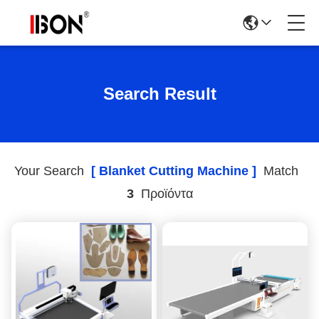
Search Result
Your Search
[ Blanket Cutting Machine ]
Match
3
Προϊόντα