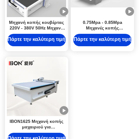
Μηχανή κοπής κουβέρτας
0.75Mpa - 0.85Mpa
220V - 380V 50Hz Μηχανή
Μηχανές κοπής
κοπής χαλιών CNC με
υφασμάτων CNC / Μηχανή
δονητικό μαχαίρι
κοπής για δέρμα
Πάρτε την καλύτερη τιμή
Πάρτε την καλύτερη τιμή
IBON1625 Μηχανή κοπής
μαχαιριού για
πολυεπίπεδη υψηλής
ακρίβειας (± 0,1 mm)
Πάρτε την καλύτερη τιμή