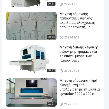
φθοριούχο μελάνι για
Μηχανή σήμανσης παπουτσι
00:11
2025-12-03
σήμανση παπουτσιών
ών
Μηχανή σήμανσης
παπουτσιών υψηλής
ακρίβειας, ελεγχόμενη
από υπολογιστή, με
περιοχή εργασίας 1200 x
900 mm για το επάνω
Μηχανή σήμανσης παπουτσι
00:16
2025-12-03
μέρος των παπουτσιών
ών
και το Vamp
Μηχανή διπλής κεφαλής
μελάνησης γραμμών για
το επάνω μέρος των
παπουτσιών
Μηχανή σήμανσης παπουτσι
00:12
2026-02-05
ών
Μηχανή σήμανσης Inkjet
ελεγχόμενη από
υπολογιστή με επιφάνεια
εργασίας 1200 x 900 mm
και σύστημα σχεδίασης
γραμμής UV για επάνω
Μηχανή σήμανσης παπουτσι
02:21
2026-02-05
μέρος παπουτσιών
ών