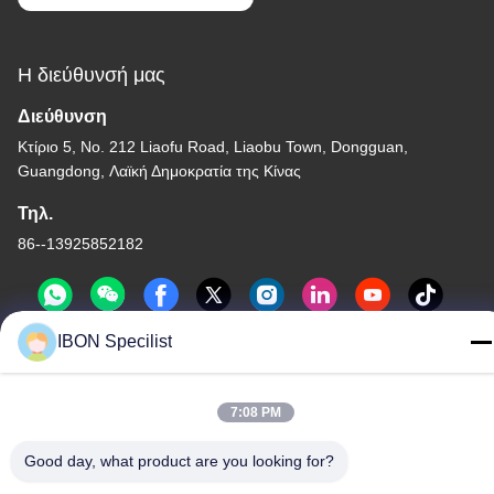
Η διεύθυνσή μας
Διεύθυνση
Κτίριο 5, No. 212 Liaofu Road, Liaobu Town, Dongguan,
Guangdong, Λαϊκή Δημοκρατία της Κίνας
Τηλ.
86--13925852182
IBON Specilist
7:08 PM
Πολιτική μυστικότητας
|
Sitemap
Good day, what product are you looking for?
Καλή ποιότητα της Κίνας τέμνουσα μηχανή δέρματος
Προμηθευτής. Πνευματικά δικαιώματα © -2026 IBON Technology