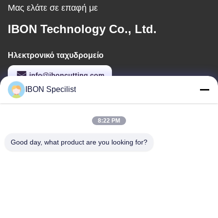
Μας ελάτε σε επαφή με
IBON Technology Co., Ltd.
Ηλεκτρονικό ταχυδρομείο
info@iboncutting.com
IBON Specilist
Η διεύθυνσή μας
8:22 PM
Διεύθυνση
Good day, what product are you looking for?
Κτίριο 5, No. 212 Liaofu Road, Liaobu Town, Dongguan,
Guangdong, Λαϊκή Δημοκρατία της Κίνας
Τηλ.
86--13925852182