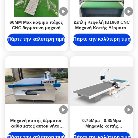
60MM Max κόψιμο πάχος
Διπλή Κεφαλή IB1660 CNC
CNC δερμάτινη μηχανή
Μηχανή Κοπής Δέρματος
κοπής με 2200mm/s
με Εύρος Κοπής
ταχύτητα και ± 0,1mm
1600mmX6000mm και
Πάρτε την καλύτερη τιμή
Πάρτε την καλύτερη τιμή
ακρίβεια
Υψηλή Ακρίβεια για Γνήσιο
Δέρμα
Μηχανή κοπής δέρματος
0.75Mpa - 0.85Mpa
καθίσματος αυτοκινήτου
Μηχανές κοπής
∆ιάλυση κοπής CNC
υφασμάτων CNC / Μηχανή
υψηλής ακρίβειας για
κοπής για δέρμα
Πάρτε την καλύτερη τιμή
Πάρτε την καλύτερη τιμή