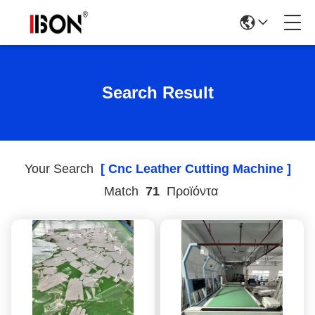
Search Result
Your Search
[ Cnc Leather Cutting Machine ]
Match
71
Προϊόντα