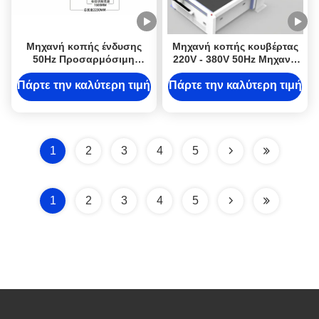
Μηχανή κοπής ένδυσης
Μηχανή κοπής κουβέρτας
50Hz Προσαρμόσιμη
220V - 380V 50Hz Μηχανή
μηχανή κοπής υφασμάτων
κοπής χαλιών CNC με
CNC με υλικό κοπής
δονητικό μαχαίρι
Πάρτε την καλύτερη τιμή
Πάρτε την καλύτερη τιμή
κολάρου
1
2
3
4
5
1
2
3
4
5