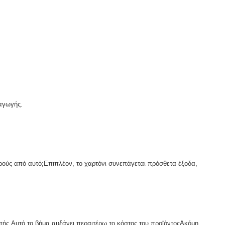
ραγωγής.
ούς από αυτό;Επιπλέον, το χαρτόνι συνεπάγεται πρόσθετα έξοδα,
οπής.Αυτό το βήμα αυξάνει περαιτέρω το κόστος του προϊόντοςΑκόμη