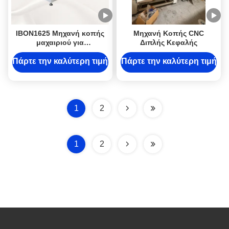
IBON1625 Μηχανή κοπής
Μηχανή Κοπής CNC
μαχαιριού για
Διπλής Κεφαλής
πολυεπίπεδη υψηλής
ακρίβειας (± 0,1 mm)
Πάρτε την καλύτερη τιμή
Πάρτε την καλύτερη τιμή
παραγωγή υποδημάτων
χωρίς καλούπια
1
2
1
2