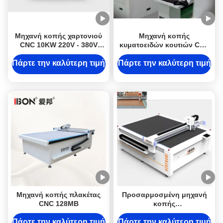
Μηχανή κοπής χαρτονιού
Μηχανή κοπής
CNC 10KW 220V - 380V
κυματοειδών κουτιών CNC
Μηχανή κοπής χαρτονιού
με εργαλεία κοπής και
CNC
πλέξης μαχαιριού.
Πάρτε την καλύτερη τιμή
Πάρτε την καλύτερη τιμή
Μηχανή κοπής πλακέτας
Προσαρμοσμένη μηχανή
CNC 128MB
κοπής
κλωστοϋφαντουργικών
προϊόντων CNC 200 mm/s -
Πάρτε την καλύτερη τιμή
Πάρτε την καλύτερη τιμή