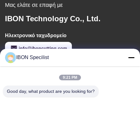
Μας ελάτε σε επαφή με
IBON Technology Co., Ltd.
Ηλεκτρονικό ταχυδρομείο
info@iboncutting.com
IBON Specilist
Η διεύθυνσή μας
9:21 PM
Διεύθυνση
Good day, what product are you looking for?
Κτίριο 5, No. 212 Liaofu Road, Liaobu Town, Dongguan,
Guangdong, Λαϊκή Δημοκρατία της Κίνας
Τηλ.
86--13925852182