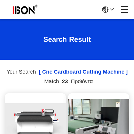
Search Result
Your Search
[ Cnc Cardboard Cutting Machine ]
Match
23
Προϊόντα