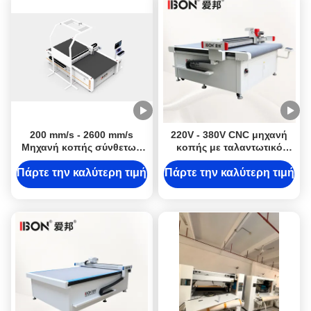
200 mm/s - 2600 mm/s
220V - 380V CNC μηχανή
Μηχανή κοπής σύνθετων
κοπής με ταλαντωτικό
υλικών 50Hz Μηχανή
μαχαίρι με αυτόματη
κοπής ακουστικών πάνελ
συσκευή τροφοδοσίας
Πάρτε την καλύτερη τιμή
Πάρτε την καλύτερη τιμή