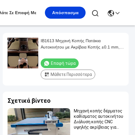
λάτε Σε Επαφή Με
Απόσπασμα
IB1613 Μηχανή Κοπής Πατάκια
Αυτοκινήτου με Ακρίβεια Κοπής ±0.1 mm,
100% Παραγωγή Χωρίς Καλούπια και
Τριετή Εγγύηση
Επαφή τώρα
Μάθετε Περισσότερα
Σχετικά βίντεο
Μηχανή κοπής δέρματος
καθίσματος αυτοκινήτου
∆ιάλυση κοπής CNC
υψηλής ακρίβειας για
εσωτερικά οχήματα