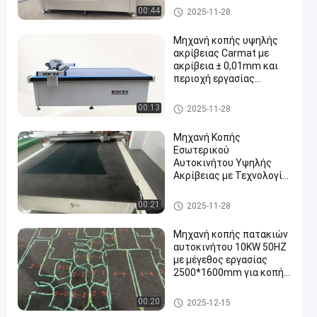
Μηχανή κοπής εσωτερικού α
00:44
2025-11-28
υτοκινήτου
Μηχανή κοπής υψηλής
ακρίβειας Carmat με
ακρίβεια ± 0,01mm και
περιοχή εργασίας
1600mm*2500mm για
πατώματα αυτοκινήτων
Μηχανή κοπής εσωτερικού α
00:13
2025-11-28
υτοκινήτου
Μηχανή Κοπής
Εσωτερικού
Αυτοκινήτου Υψηλής
Ακρίβειας με Τεχνολογία
Παλινδρομικού
Μαχαιριού και Αυτόματη
Μηχανή κοπής εσωτερικού α
00:21
2025-11-28
Τροφοδοσία
υτοκινήτου
Μηχανή κοπής πατακιών
αυτοκινήτου 10KW 50HZ
με μέγεθος εργασίας
2500*1600mm για κοπή
CNC υψηλής ακρίβειας
Μηχανή κοπής εσωτερικού α
00:20
2025-12-15
υτοκινήτου