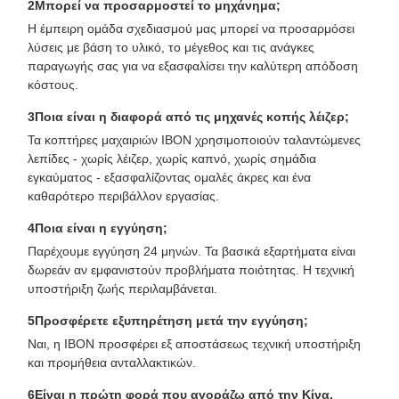
2Μπορεί να προσαρμοστεί το μηχάνημα;
Η έμπειρη ομάδα σχεδιασμού μας μπορεί να προσαρμόσει
λύσεις με βάση το υλικό, το μέγεθος και τις ανάγκες
παραγωγής σας για να εξασφαλίσει την καλύτερη απόδοση
κόστους.
3Ποια είναι η διαφορά από τις μηχανές κοπής λέιζερ;
Τα κοπτήρες μαχαιριών IBON χρησιμοποιούν ταλαντώμενες
λεπίδες - χωρίς λέιζερ, χωρίς καπνό, χωρίς σημάδια
εγκαύματος - εξασφαλίζοντας ομαλές άκρες και ένα
καθαρότερο περιβάλλον εργασίας.
4Ποια είναι η εγγύηση;
Παρέχουμε εγγύηση 24 μηνών. Τα βασικά εξαρτήματα είναι
δωρεάν αν εμφανιστούν προβλήματα ποιότητας. Η τεχνική
υποστήριξη ζωής περιλαμβάνεται.
5Προσφέρετε εξυπηρέτηση μετά την εγγύηση;
Ναι, η IBON προσφέρει εξ αποστάσεως τεχνική υποστήριξη
και προμήθεια ανταλλακτικών.
6Είναι η πρώτη φορά που αγοράζω από την Κίνα.