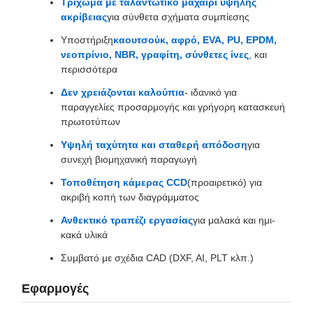
Τρίχωμα με ταλαντωτικό μαχαίρι υψηλής
ακρίβειας
για σύνθετα σχήματα συμπίεσης
Υποστήριξη
καουτσούκ, αφρό, EVA, PU, EPDM,
νεοπρίνιο, NBR, γραφίτη, σύνθετες ίνες
, και
περισσότερα
Δεν χρειάζονται καλούπια
- ιδανικό για
παραγγελίες προσαρμογής και γρήγορη κατασκευή
πρωτοτύπων
Υψηλή ταχύτητα και σταθερή απόδοση
για
συνεχή βιομηχανική παραγωγή
Τοποθέτηση κάμερας CCD
(προαιρετικό) για
ακριβή κοπή των διαγράμματος
Ανθεκτικό τραπέζι εργασίας
για μαλακά και ημι-
κακά υλικά
Συμβατό με σχέδια CAD (DXF, AI, PLT κλπ.)
Εφαρμογές