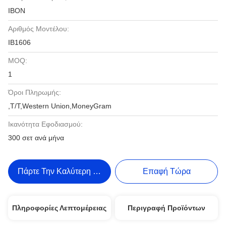
IBON
Αριθμός Μοντέλου:
ΙΒ1606
MOQ:
1
Όροι Πληρωμής:
,Τ/Τ,Western Union,MoneyGram
Ικανότητα Εφοδιασμού:
300 σετ ανά μήνα
Πάρτε Την Καλύτερη Τιμή
Επαφή Τώρα
Πληροφορίες Λεπτομέρειας
Περιγραφή Προϊόντων