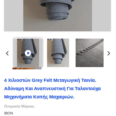
4 Χιλιοστών Grey Felt Μεταγωγική Ταινία.
Αδύναμη Και Αναπνευστική Για Ταλαντούχα
Μηχανήματα Κοπής Μαχαιριών.
Ονομασία Μάρκας:
IBON