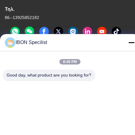
Τηλ.
86--13925852182
IBON Specilist
8:40 PM
Πολιτική μυστικότητας
|
Sitemap
Good day, what product are you looking for?
Καλή ποιότητα της Κίνας τέμνουσα μηχανή δέρματος
Προμηθευτής. Πνευματικά δικαιώματα © -2026 IBON Technology
Co., Ltd. . Διατηρούνται όλα τα πνευματικά δικαιώματα.