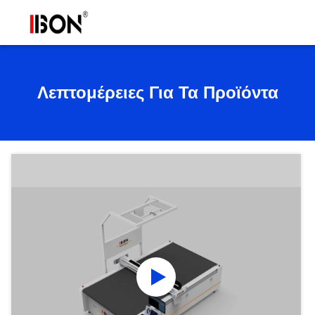
Λεπτομέρειες Για Τα Προϊόντα