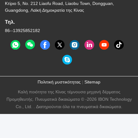
Κτίριο 5, No. 212 Liaofu Road, Liaobu Town, Dongguan,
Guangdong, Λαϊκή Δημοκρατία της Κίνας
Τηλ.
86--13925852182
Πολιτική μυστικότητας
|
Sitemap
Καλή ποιότητα της Κίνας τέμνουσα μηχανή δέρματος
Προμηθευτής. Πνευματικά δικαιώματα © -2026 IBON Technology
Co., Ltd. . Διατηρούνται όλα τα πνευματικά δικαιώματα.