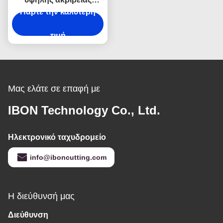
Πάρτε την καλύτερη
αυτοματοποιημένο
ταλαντωτικό μαχαίρι με
ακρίβεια ± 0,01 mm και
τιμή
πίνακα κενού μεγάλου
μορφότυπου για
εσωτερικά οχήματα
Μας ελάτε σε επαφή με
IBON Technology Co., Ltd.
Ηλεκτρονικό ταχυδρομείο
info@iboncutting.com
Η διεύθυνσή μας
Διεύθυνση