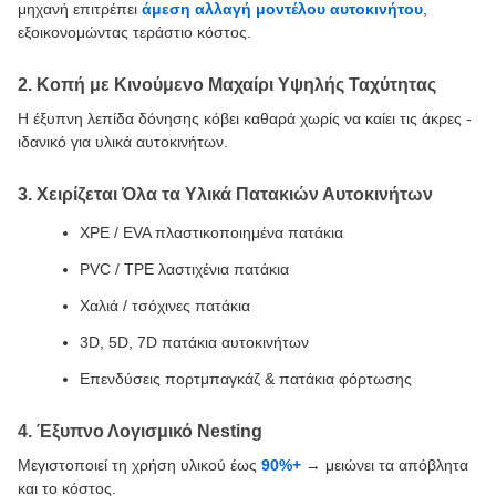
μηχανή επιτρέπει
άμεση αλλαγή μοντέλου αυτοκινήτου
,
εξοικονομώντας τεράστιο κόστος.
2. Κοπή με Κινούμενο Μαχαίρι Υψηλής Ταχύτητας
Η έξυπνη λεπίδα δόνησης κόβει καθαρά χωρίς να καίει τις άκρες -
ιδανικό για υλικά αυτοκινήτων.
3. Χειρίζεται Όλα τα Υλικά Πατακιών Αυτοκινήτων
XPE / EVA πλαστικοποιημένα πατάκια
PVC / TPE λαστιχένια πατάκια
Χαλιά / τσόχινες πατάκια
3D, 5D, 7D πατάκια αυτοκινήτων
Επενδύσεις πορτμπαγκάζ & πατάκια φόρτωσης
4. Έξυπνο Λογισμικό Nesting
Μεγιστοποιεί τη χρήση υλικού έως
90%+
→ μειώνει τα απόβλητα
και το κόστος.