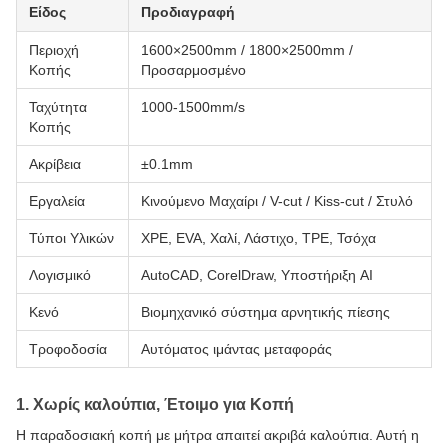
Είδος
Προδιαγραφή
Περιοχή
1600×2500mm / 1800×2500mm /
Κοπής
Προσαρμοσμένο
Ταχύτητα
1000-1500mm/s
Κοπής
Ακρίβεια
±0.1mm
Εργαλεία
Κινούμενο Μαχαίρι / V-cut / Kiss-cut / Στυλό
Τύποι Υλικών
XPE, EVA, Χαλί, Λάστιχο, TPE, Τσόχα
Λογισμικό
AutoCAD, CorelDraw, Υποστήριξη AI
Κενό
Βιομηχανικό σύστημα αρνητικής πίεσης
Τροφοδοσία
Αυτόματος ιμάντας μεταφοράς
1. Χωρίς καλούπια, Έτοιμο για Κοπή
Η παραδοσιακή κοπή με μήτρα απαιτεί ακριβά καλούπια. Αυτή η