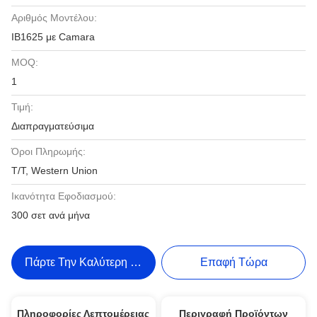
Αριθμός Μοντέλου:
IB1625 με Camara
MOQ:
1
Τιμή:
Διαπραγματεύσιμα
Όροι Πληρωμής:
T/T, Western Union
Ικανότητα Εφοδιασμού:
300 σετ ανά μήνα
Πάρτε Την Καλύτερη Τιμή
Επαφή Τώρα
Πληροφορίες Λεπτομέρειας
Περιγραφή Προϊόντων